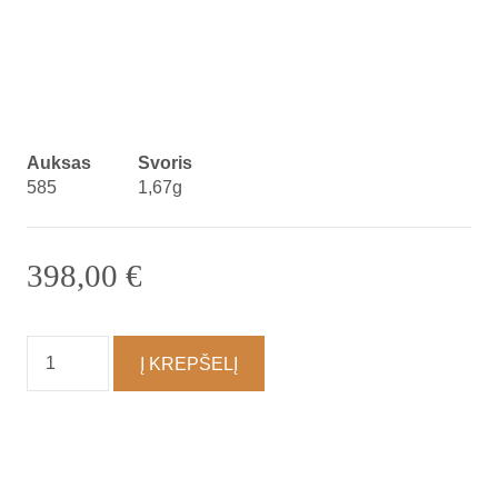
Auksas
Svoris
585
1,67g
398,00
€
produkto
Į KREPŠELĮ
kiekis:
Auskarai