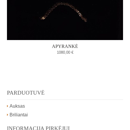
APYRANKĖ
1080,00
€
PARDUOTUVĖ
Auksas
Briliantai
INFORMACIJA PIRKĖJUI