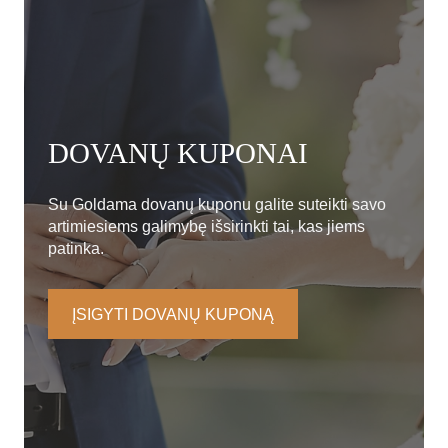
DOVANŲ KUPONAI
Su Goldama dovanų kuponu galite suteikti savo
artimiesiems galimybę išsirinkti tai, kas jiems
patinka.
ĮSIGYTI DOVANŲ KUPONĄ