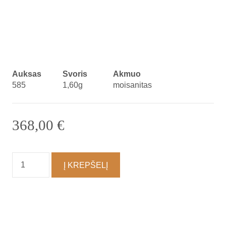
Auksas
Svoris
Akmuo
585
1,60g
moisanitas
368,00
€
produkto
Į KREPŠELĮ
kiekis:
Auskarai