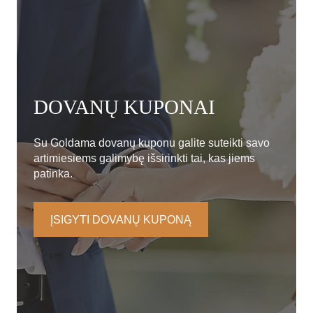
DOVANŲ KUPONAI
Su Goldama dovanų kuponu galite suteikti savo
artimiesiems galimybę išsirinkti tai, kas jiems
patinka.
ĮSIGYTI DOVANŲ KUPONĄ