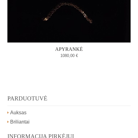
APYRANKĖ
1080,00
€
PARDUOTUVĖ
Auksas
Briliantai
INFORMACIJA PIRKĖJUI