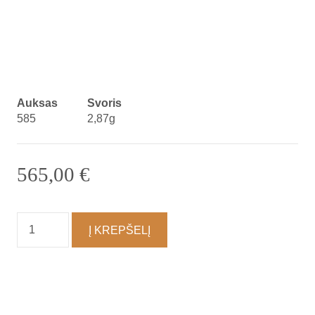
Auksas
Svoris
585
2,87g
565,00
€
produkto
Į KREPŠELĮ
kiekis:
Auskarai