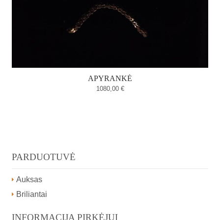
APYRANKĖ
1080,00
€
PARDUOTUVĖ
Auksas
Briliantai
INFORMACIJA PIRKĖJUI