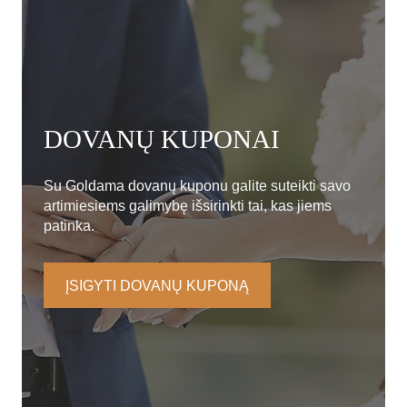
DOVANŲ KUPONAI
Su Goldama dovanų kuponu galite suteikti savo
artimiesiems galimybę išsirinkti tai, kas jiems
patinka.
ĮSIGYTI DOVANŲ KUPONĄ