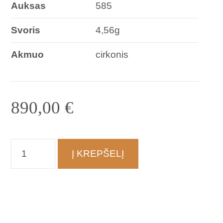
Auksas
585
Svoris
4,56g
Akmuo
cirkonis
890,00
€
produkto
Į KREPŠELĮ
kiekis:
Auskarai