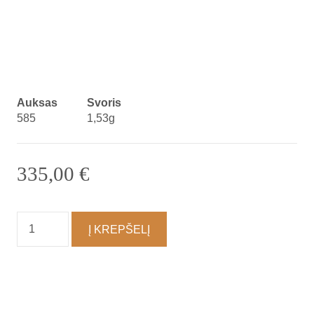
Auksas
Svoris
585
1,53g
335,00
€
produkto
Į KREPŠELĮ
kiekis:
Auskarai