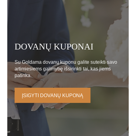
DOVANŲ KUPONAI
Su Goldama dovanų kuponu galite suteikti savo
artimiesiems galimybę išsirinkti tai, kas jiems
patinka.
ĮSIGYTI DOVANŲ KUPONĄ