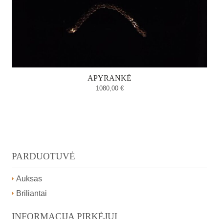
APYRANKĖ
1080,00
€
PARDUOTUVĖ
Auksas
Briliantai
INFORMACIJA PIRKĖJUI